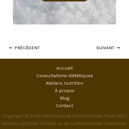
PRÉCÉDENT
SUIVANT
Accueil
Consultations diététiques
Ateliers nutrition
À propos
Blog
Contact
Copyright © 2026 Diététicienne Nutritionniste Pacé (35) |
Maëlle LERICHE |
Politique de confidentialité
|
Mentions