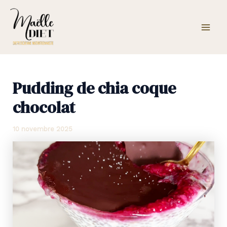
Aller
Mai
au
Men
contenu
Pudding de chia coque
chocolat
10 novembre 2025