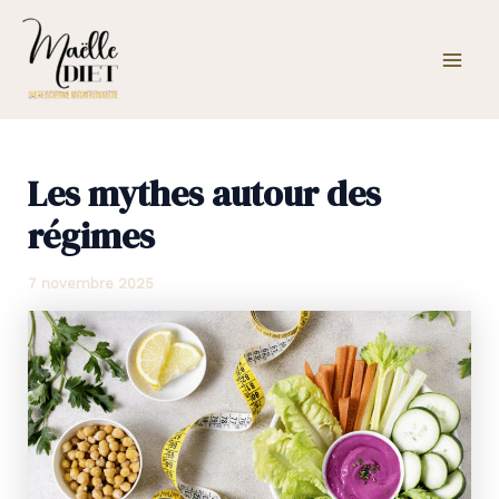
Aller
Mai
au
Men
contenu
Les mythes autour des
régimes
7 novembre 2025