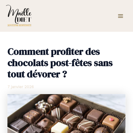
Aller
Mai
au
Men
contenu
Comment profiter des
chocolats post-fêtes sans
tout dévorer ?
7 janvier 2026