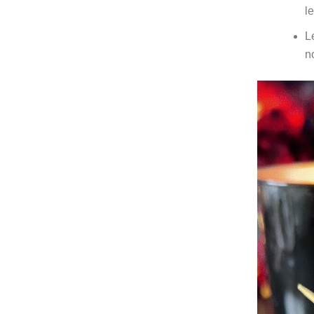
l
L
n