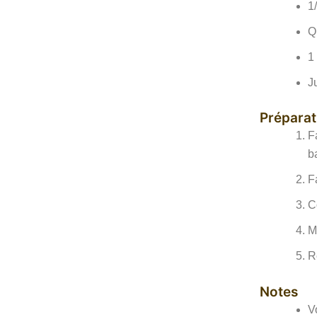
1
Q
1
J
Préparat
F
b
F
C
M
R
Notes
V