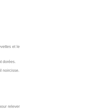
vettes et le
nt dorées.
l noircisse.
our relever