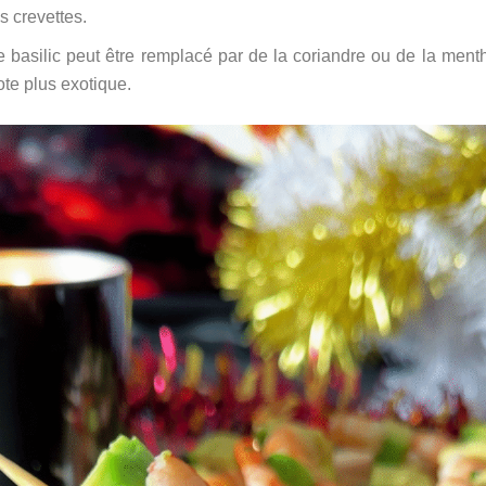
es crevettes.
e basilic peut être remplacé par de la coriandre ou de la men
ote plus exotique.